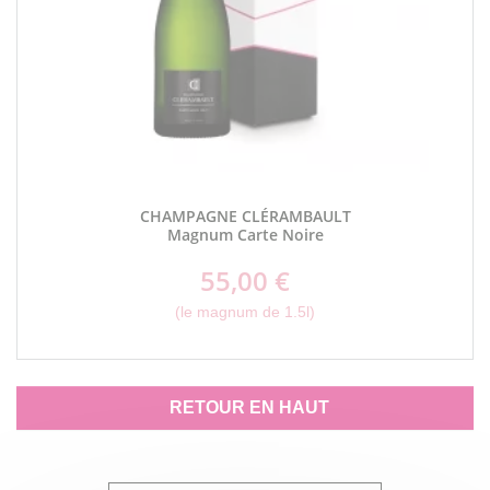
CHAMPAGNE CLÉRAMBAULT
Magnum Carte Noire
55,00 €
Prix
(le magnum de 1.5l)
RETOUR EN HAUT