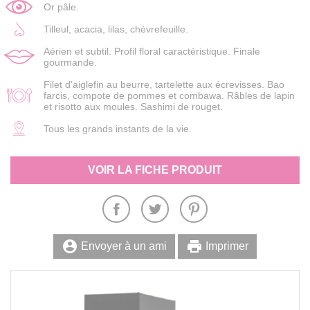
Or pâle.
Tilleul, acacia, lilas, chèvrefeuille.
Aérien et subtil. Profil floral caractéristique. Finale
gourmande.
Filet d’aiglefin au beurre, tartelette aux écrevisses. Bao
farcis, compote de pommes et combawa. Râbles de lapin
et risotto aux moules. Sashimi de rouget.
Tous les grands instants de la vie.
VOIR LA FICHE PRODUIT
account_circle
print
Envoyer à un ami
Imprimer