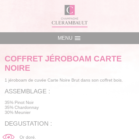
Panneau de gestion des cookies
menu
MENU
COFFRET JÉROBOAM CARTE
NOIRE
1 jéroboam de cuvée Carte Noire Brut dans son coffret bois.
ASSEMBLAGE :
35% Pinot Noir
35% Chardonnay
30% Meunier
DEGUSTATION :
Or doré.