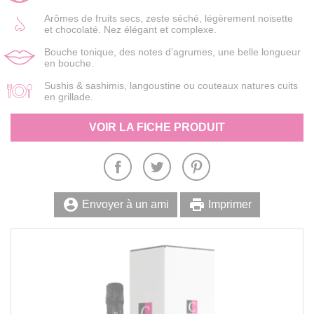
Arômes de fruits secs, zeste séché, légèrement noisette
et chocolaté. Nez élégant et complexe.
Bouche tonique, des notes d’agrumes, une belle longueur
en bouche.
Sushis & sashimis, langoustine ou couteaux natures cuits
en grillade.
VOIR LA FICHE PRODUIT
account_circle
print
Envoyer à un ami
Imprimer